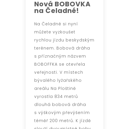
Nová BOBOVKA
na Čeladné!
Na Čeladné si nyní
můžete vyzkoušet
rychlou jízdu beskydským
terénem. Bobová dráha
s příznačným názvem
BOBOFFKA se otevřela
veřejnosti. V místech
bývalého lyžařského
areálu Na Ploštině
vyrostla 834 metrů
dlouhá bobová dráha
s výškovým převýšením
téměř 200 metrů. K jízdě
slouží dvoumístné boby,