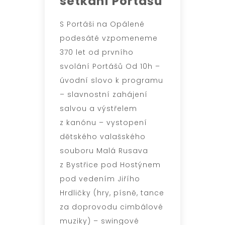
setkání Portášů
S Portáši na Opálené
podesáté vzpomeneme
370 let od prvního
svolání Portášů Od 10h –
úvodní slovo k programu
– slavnostní zahájení
salvou a výstřelem
z kanónu – vystopení
dětského valašského
souboru Malá Rusava
z Bystřice pod Hostýnem
pod vedením Jiřího
Hrdličky (hry, písně, tance
za doprovodu cimbálové
muziky) – swingové