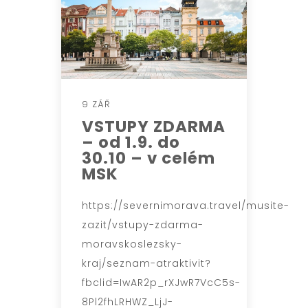
9 ZÁŘ
VSTUPY ZDARMA
– od 1.9. do
30.10 – v celém
MSK
https://severnimorava.travel/musite-
zazit/vstupy-zdarma-
moravskoslezsky-
kraj/seznam-atraktivit?
fbclid=IwAR2p_rXJwR7VcC5s-
8Pl2fhLRHWZ_LjJ-