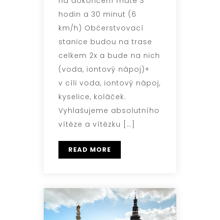
na dokončení máte 3
hodin a 30 minut (6
km/h) Občerstvovací
stanice budou na trase
celkem 2x a bude na nich
(voda, iontový nápoj)+
v cíli voda, iontový nápoj,
kyselice, koláček.
Vyhlašujeme absolutního
vítěze a vítězku […]
READ MORE