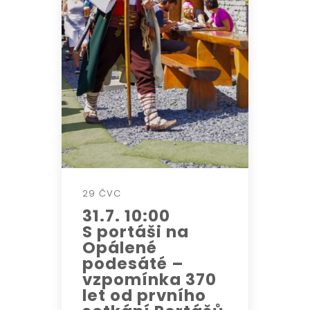
29 ČVC
31.7. 10:00
S portáši na
Opálené
podesáté –
vzpomínka 370
let od prvního