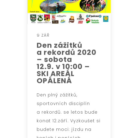
9 ZÁŘ
Den zážitků
a rekordů 2020
– sobota
12.9. v 10:00 –
SKI AREÁL
OPÁLENÁ
Den plný zážitků,
sportovních disciplín
a rekordů. se letos bude
konat 12.září. Vyzkoušet si
budete moci: jízdu na
koních i ponících,