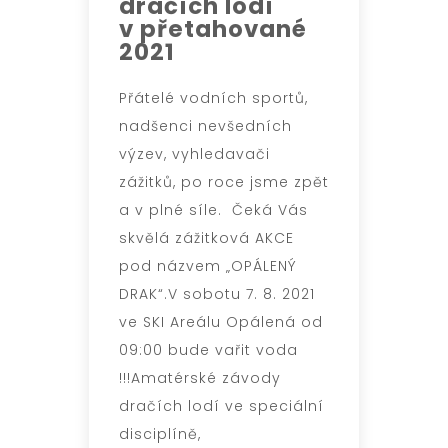
dračích lodí
v přetahované
2021
Přátelé vodních sportů,
nadšenci nevšedních
výzev, vyhledavači
zážitků, po roce jsme zpět
a v plné síle. Čeká Vás
skvělá zážitková AKCE
pod názvem „OPÁLENÝ
DRAK“.V sobotu 7. 8. 2021
ve SKI Areálu Opálená od
09:00 bude vařit voda
!!!Amatérské závody
dračích lodí ve speciální
disciplíně,