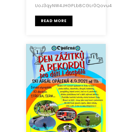
UoJ3qyNW4JHGPLbBCGLr0Qovu4
READ MORE