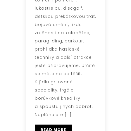
lukostřelbu, discgolf,
dětskou překážkovou trať,
bojová umění, jízdu
zručnosti na koloběžce,
paragliding, parkour,
prohlídka hasičské
techniky a další atrakce
ještě připravujeme. Určitě
se máte na co těšit.
K jídlu grilované
speciality, frgále,
borůvkové knedlíky
a spoustu jiných dobrot.
Naplánujete […]
READ MORE